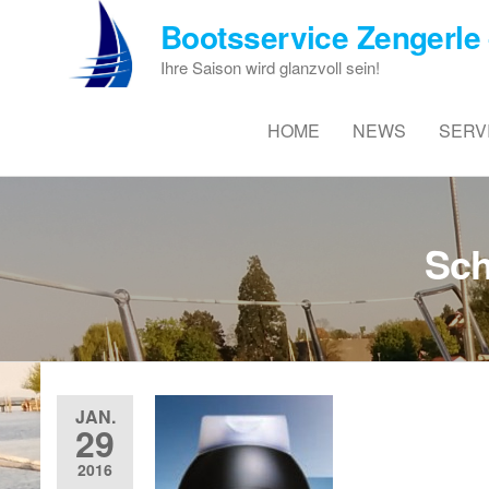
Zum
Bootsservice Zengerle 
Inhalt
springen
Ihre Saison wird glanzvoll sein!
HOME
NEWS
SERV
Sch
JAN.
29
2016