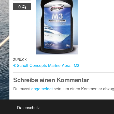
0
Beitragsnavigation
Vorheriger
ZURÜCK
Scholl-Concepts-Marine-Abrafi-M3
Beitrag
Schreibe einen Kommentar
Du musst
angemeldet
sein, um einen Kommentar abzu
Datenschutz