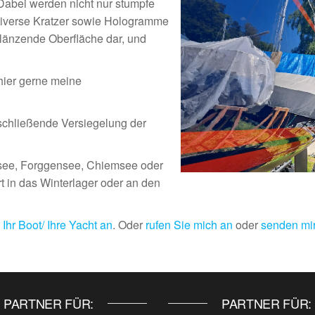
Dabei werden nicht nur stumpfe
 diverse Kratzer sowie Hologramme
 glänzende Oberfläche dar, und
hier gerne meine
schließende Versiegelung der
see, Forggensee, Chiemsee oder
t in das Winterlager oder an den
Ihr Boot/ Ihre Yacht an
. Oder
rufen Sie mich an
oder
senden mir
PARTNER FÜR:
PARTNER FÜR: