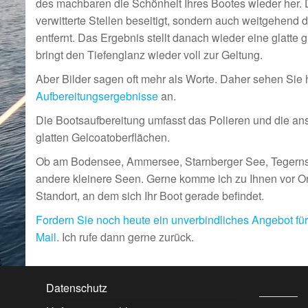
des machbaren die Schönheit Ihres Bootes wieder her. 
verwitterte Stellen beseitigt, sondern auch weitgehend
entfernt. Das Ergebnis stellt danach wieder eine glatte
bringt den Tiefenglanz wieder voll zur Geltung.
Aber Bilder sagen oft mehr als Worte. Daher sehen Sie 
Aufbereitungsergebnisse
an.
Die Bootsaufbereitung umfasst das Polieren und die an
glatten Gelcoatoberflächen.
Ob am Bodensee, Ammersee, Starnberger See, Tegern
andere kleinere Seen. Gerne komme ich zu Ihnen vor Or
Standort, an dem sich Ihr Boot gerade befindet.
Fordern Sie noch heute ein unverbindliches Angebot für 
Mail
. Ich rufe dann gerne zurück.
Datenschutz