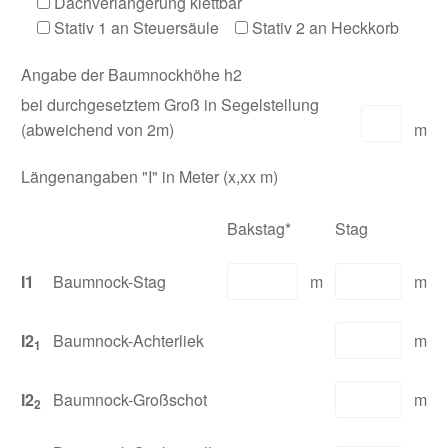
Dachverlängerung klettbar
Stativ 1 an Steuersäule
Stativ 2 an Heckkorb
Angabe der Baumnockhöhe h2
bei durchgesetztem Groß in Segelstellung
(abweichend von 2m)
m
Längenangaben "I" in Meter (x,xx m)
Bakstag*
Stag
I1
Baumnock-Stag
m
m
I2
Baumnock-Achterliek
m
1
I2
Baumnock-Großschot
m
2