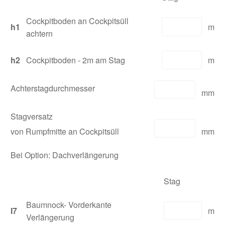
Cockpitboden an Cockpitsüll
h1
m
achtern
h2
Cockpitboden - 2m am Stag
m
Achterstagdurchmesser
mm
Stagversatz
von Rumpfmitte an Cockpitsüll
mm
Bei Option: Dachverlängerung
Stag
Baumnock- Vorderkante
I7
m
Verlängerung