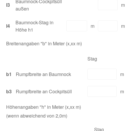
Baumnock-Cockpitsüll
I3
m
außen
Baumnock-Stag in
I4
m
m
Höhe h1
Breitenangaben "b" in Meter (x,xx m)
Stag
b1
Rumpfbreite an Baumnock
m
b3
Rumpfbreite an Cockpitsüll
m
Höhenangaben "h" in Meter (x,xx m)
(wenn abweichend von 2,0m)
Stag