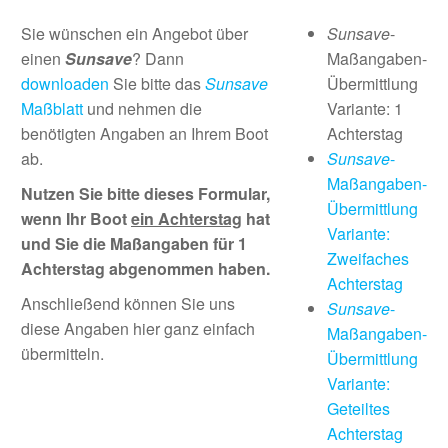
Sie wünschen ein Angebot über
Sunsave
-
einen
Sunsave
? Dann
Maßangaben-
downloaden
Sie bitte das
Sunsave
Übermittlung
Maßblatt
und nehmen die
Variante: 1
benötigten Angaben an Ihrem Boot
Achterstag
ab.
Sunsave
-
Maßangaben-
Nutzen Sie bitte dieses Formular,
Übermittlung
wenn Ihr Boot
ein Achterstag
hat
Variante:
und Sie die Maßangaben für 1
Zweifaches
Achterstag abgenommen haben.
Achterstag
Anschließend können Sie uns
Sunsave
-
diese Angaben hier ganz einfach
Maßangaben-
übermitteln.
Übermittlung
Variante:
Geteiltes
Achterstag