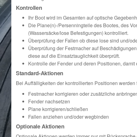
Kontrollen
Ihr Boot wird im Gesamten auf optische Gegebenhe
Die Plane(n)-/Persenningteile des Bootes, des Vor
(Wassersäcke/lose Befestigungen) kontrolliert.
Überprüfung der Fallen ob diese lose sind und/od
Überprüfung der Festmacher auf Beschädigungen
diese auf die Einsatztauglichkeit überprüft.
Kontrolle der Fender und deren Positionen, dami
Standard-Aktionen
Bei Auffälligkeiten der kontrollierten Positionen werde
Festmacher korrigieren oder zusätzliche anbring
Fender nachsetzen
Plane korrigieren/schließen
Fallen anziehen und/oder wegbinden
Optionale Aktionen
Optionale Aktionen werden immer nur mit Rücksprache de