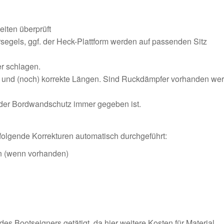
iten überprüft
segels, ggf. der Heck-Plattform werden auf passenden Sitz
er schlagen.
 und (noch) korrekte Längen. Sind Ruckdämpfer vorhanden we
t der Bordwandschutz immer gegeben ist.
n folgende Korrekturen automatisch durchgeführt:
en (wenn vorhanden)
s Bootseigners getätigt, da hier weitere Kosten für Material,