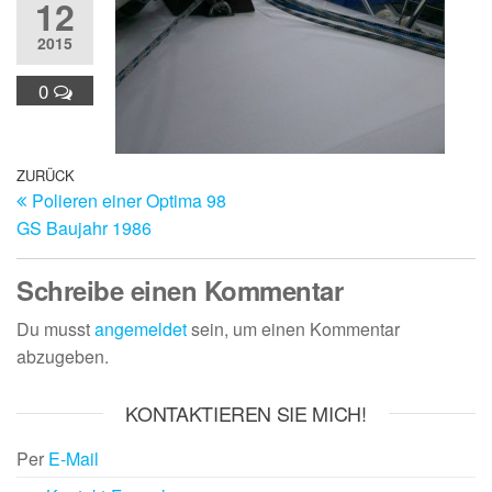
12
2015
0
Beitragsnavigation
Vorheriger
ZURÜCK
Polieren einer Optima 98
Beitrag
GS Baujahr 1986
Schreibe einen Kommentar
Du musst
angemeldet
sein, um einen Kommentar
abzugeben.
KONTAKTIEREN SIE MICH!
Per
E-Mail