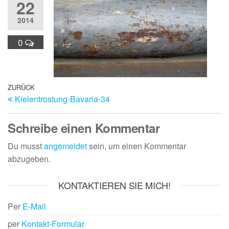
22
2014
0
Beitragsnavigation
Vorheriger
ZURÜCK
Kielentrostung-Bavaria-34
Beitrag
Schreibe einen Kommentar
Du musst
angemeldet
sein, um einen Kommentar
abzugeben.
KONTAKTIEREN SIE MICH!
Per
E-Mail
per
Kontakt-Formular