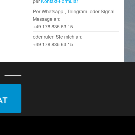
per
Kontakt-Formular
Per Whatsapp-, Telegram- oder Signal-
Message an:
+49 178 835 63 15
oder rufen Sie mich an:
+49 178 835 63 15