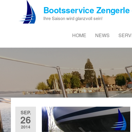
Zum
Bootsservice Zengerle 
Inhalt
springen
Ihre Saison wird glanzvoll sein!
HOME
NEWS
SERV
SEP.
26
2014