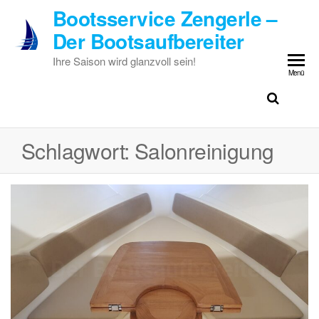
Zum
Bootsservice Zengerle –
Inhalt
Der Bootsaufbereiter
springen
Ihre Saison wird glanzvoll sein!
Menü
Schlagwort:
Salonreinigung