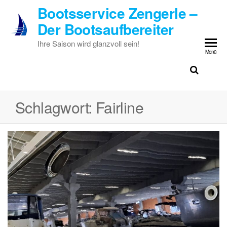
Zum
Bootsservice Zengerle –
Inhalt
Der Bootsaufbereiter
springen
Ihre Saison wird glanzvoll sein!
Menü
Schlagwort:
Fairline