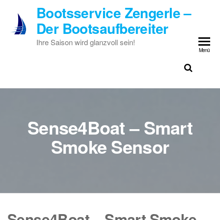
Zum
Bootsservice Zengerle –
Inhalt
Der Bootsaufbereiter
springen
Ihre Saison wird glanzvoll sein!
Menü
Sense4Boat – Smart
Smoke Sensor
Sense4Boat – Smart Smoke