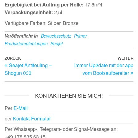
Ergiebigkeit bei Auftrag per Rolle:
17,8m²/l
Verpackungseinheit:
2,5l
Verfügbare Farben: Silber, Bronze
Veröffentlicht in
Bewuchsschutz
Primer
Produktempfehlungen
Seajet
Beitragsnavigation
Vorheriger
ZURÜCK
WEITER
Nä
Seajet Antifouling –
Immer Up2date mit der app
Beitrag
Be
Shogun 033
vom Bootsaufbereiter
KONTAKTIEREN SIE MICH!
Per
E-Mail
per
Kontakt-Formular
Per Whatsapp-, Telegram- oder Signal-Message an:
+49 178 835 63 15