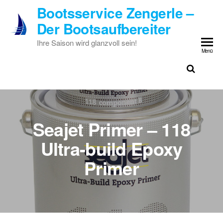
Zum
Bootsservice Zengerle –
Inhalt
Der Bootsaufbereiter
springen
Ihre Saison wird glanzvoll sein!
Menü
Seajet Primer – 118
Ultra-build Epoxy
Primer