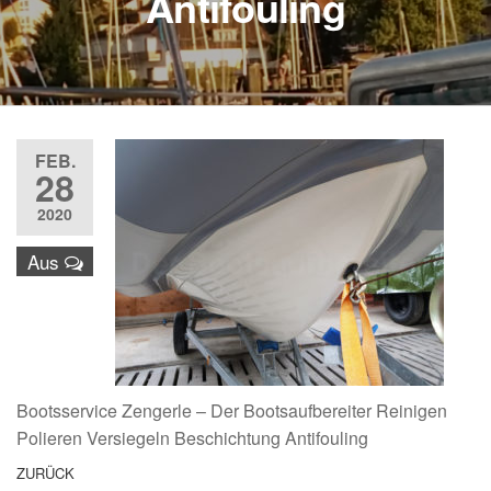
Antifouling
FEB.
28
2020
Aus
Bootsservice Zengerle – Der Bootsaufbereiter Reinigen
Polieren Versiegeln Beschichtung Antifouling
Beitragsnavigation
Vorheriger
ZURÜCK