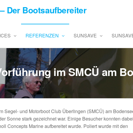
– Der Bootsaufbereiter
ICES
REFERENZEN
SUNSAVE
SUNSAVE
-Vorführung im SMCÜ am B
 im Segel- und Motorboot Club Überlingen (SMCÜ) am Bodensee 
 der Sonne stark gezeichnet war. Einige Besucher konnten dabe
oll Concepts Marine aufbereitet wurde. Poliert wurde mit den