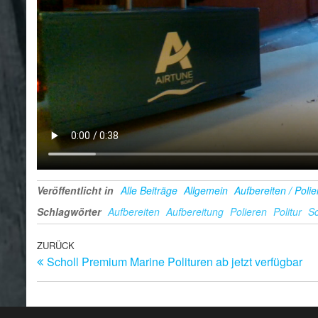
Veröffentlicht in
Alle Beiträge
Allgemein
Aufbereiten / Poli
Schlagwörter
Aufbereiten
Aufbereitung
Polieren
Politur
Sc
Beitragsnavigation
Vorheriger
ZURÜCK
Scholl Premium Marine Polituren ab jetzt verfügbar
Beitrag