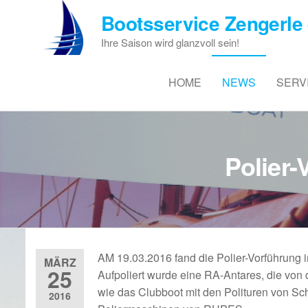
Zum
Bootsservice Zengerle 
Inhalt
springen
Ihre Saison wird glanzvoll sein!
HOME
NEWS
SERV
Polier
AM 19.03.2016 fand die Polier-Vorführung
MÄRZ
25
Aufpoliert wurde eine RA-Antares, die von
wie das Clubboot mit den Polituren von Sch
2016