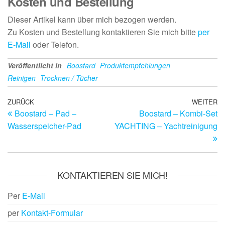
Kosten und Bestellung
Dieser Artikel kann über mich bezogen werden.
Zu Kosten und Bestellung kontaktieren Sie mich bitte
per
E-Mail
oder Telefon.
Veröffentlicht in
Boostard
Produktempfehlungen
Reinigen
Trocknen / Tücher
Beitragsnavigation
Vorheriger
ZURÜCK
WEITER
Nä
Boostard – Pad –
Boostard – Kombi-Set
Beitrag
Be
Wasserspeicher-Pad
YACHTING – Yachtreinigung
KONTAKTIEREN SIE MICH!
Per
E-Mail
per
Kontakt-Formular