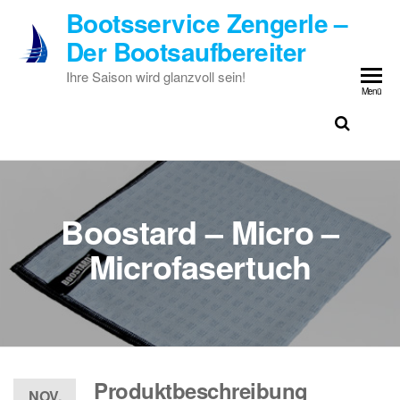
Zum
Bootsservice Zengerle –
Inhalt
Der Bootsaufbereiter
springen
Ihre Saison wird glanzvoll sein!
Menü
Boostard – Micro –
Microfasertuch
Produktbeschreibung
NOV.