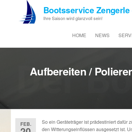
Zum
Bootsservice Zengerle 
Inhalt
springen
Ihre Saison wird glanzvoll sein!
HOME
NEWS
SERV
Aufbereiten / Polier
So ein Geräteträger ist prädestiniert dafür 
FEB.
20
den Witterungseinflüssen ausgesetzt ist. Um