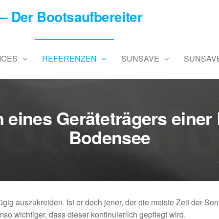
– Der Bootsaufbereiter
ICES
REFERENZEN
SUNSAVE
SUNSAVE
en eines Geräteträgers eine
Bodensee
zügig auszukreiden. Ist er doch jener, der die meiste Zeit der So
so wichtiger, dass dieser kontinuierlich gepflegt wird.