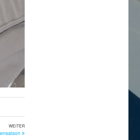
WEITER
Nächster
bensaison
Beitrag