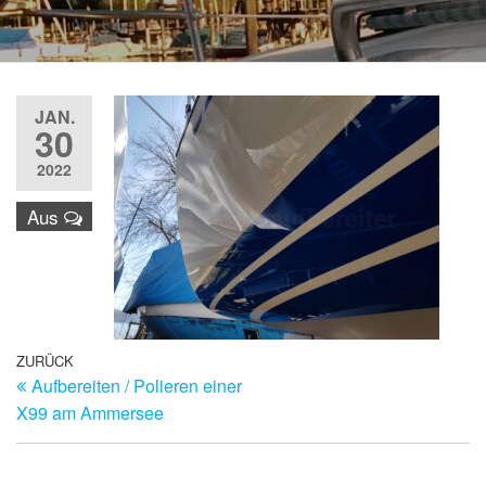
JAN.
30
2022
Aus
Beitragsnavigation
Vorheriger
ZURÜCK
Aufbereiten / Polieren einer
Beitrag
X99 am Ammersee