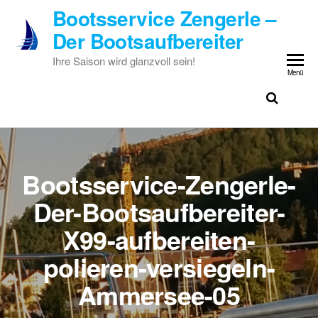
Zum
Bootsservice Zengerle –
Inhalt
Der Bootsaufbereiter
springen
Ihre Saison wird glanzvoll sein!
Menü
Bootsservice-Zengerle-
Der-Bootsaufbereiter-
X99-aufbereiten-
polieren-versiegeln-
Ammersee-05