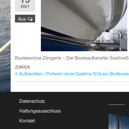
2021
Aus
Bootsservice-Zengerle – Der Bootsaufbereiter SealineS3
Beitragsnavigation
Vorheriger
ZURÜCK
Aufbereiten / Polieren einer Sealine S34 am Bodense
Beitrag
Datenschutz
Haftungsausschluss
Kontakt