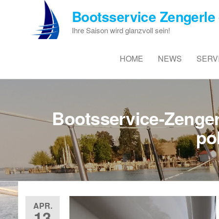
Zum
Bootsservice Zengerle 
Inhalt
springen
Ihre Saison wird glanzvoll sein!
HOME
NEWS
SERV
Bootsservice-Zenger
po
APR.
13