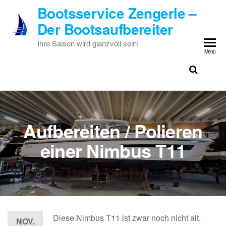
Zum
Bootsservice Zengerle –
Inhalt
Der Bootsaufbereiter
springen
Ihre Saison wird glanzvoll sein!
Menü
Aufbereiten / Polieren
einer Nimbus T11
Diese Nimbus T11 ist zwar noch nicht alt,
NOV.