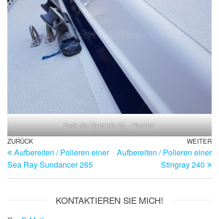
Deck der Dynamic 35 – Nachher
Beitragsnavigation
Vorheriger
ZURÜCK
WEITER
Nä
Aufbereiten / Polieren einer
Aufbereiten / Polieren einer
Beitrag
Be
Sea Ray Sundancer 265
Stingray 240
KONTAKTIEREN SIE MICH!