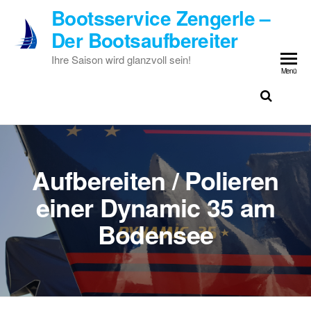
Zum
Bootsservice Zengerle –
Inhalt
Der Bootsaufbereiter
springen
Ihre Saison wird glanzvoll sein!
Menü
Aufbereiten / Polieren
einer Dynamic 35 am
Bodensee