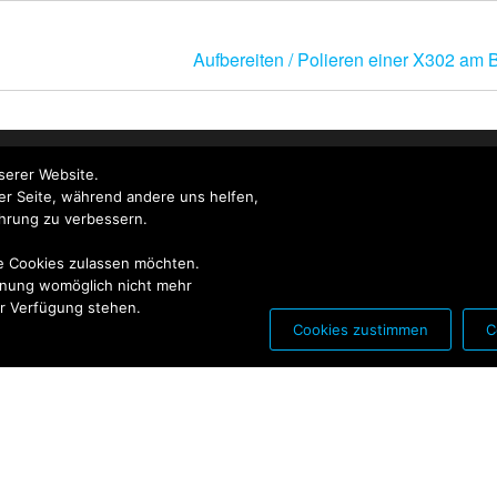
Aufbereiten / Polieren einer X302 am
PARTNER FÜR:
PARTNER FÜR:
serer Website.
der Seite, während andere uns helfen,
hrung zu verbessern.
ie Cookies zulassen möchten.
ehnung womöglich nicht mehr
zur Verfügung stehen.
Cookies zustimmen
C