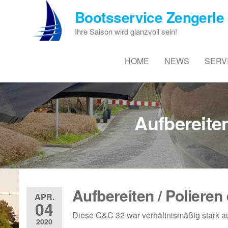
Zum
Bootsservice Zengerle 
Inhalt
springen
Ihre Saison wird glanzvoll sein!
HOME
NEWS
SERV
Aufbereite
Aufbereiten / Polieren
APR.
04
Diese C&C 32 war verhältnismäßig stark au
2020