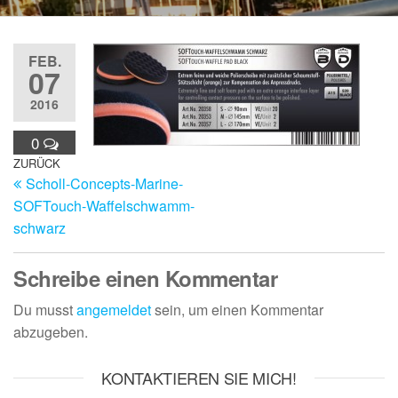
FEB.
07
2016
0
Beitragsnavigation
Vorheriger
ZURÜCK
Scholl-Concepts-Marine-
Beitrag
SOFTouch-Waffelschwamm-
schwarz
Schreibe einen Kommentar
Du musst
angemeldet
sein, um einen Kommentar
abzugeben.
KONTAKTIEREN SIE MICH!