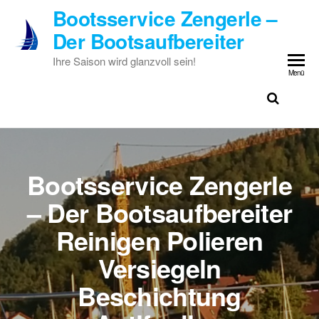
Zum
Bootsservice Zengerle –
Inhalt
Der Bootsaufbereiter
springen
Ihre Saison wird glanzvoll sein!
Menü
Bootsservice Zengerle
– Der Bootsaufbereiter
Reinigen Polieren
Versiegeln
Beschichtung