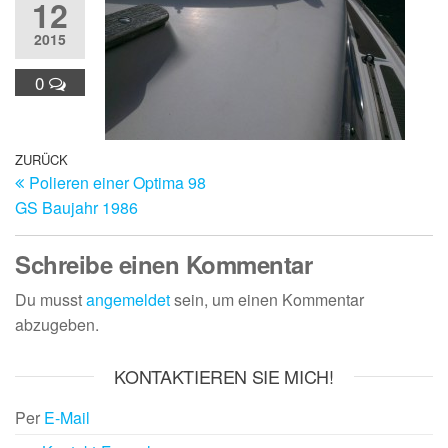
12
2015
0
Beitragsnavigation
Vorheriger
ZURÜCK
Polieren einer Optima 98
Beitrag
GS Baujahr 1986
Schreibe einen Kommentar
Du musst
angemeldet
sein, um einen Kommentar
abzugeben.
KONTAKTIEREN SIE MICH!
Per
E-Mail