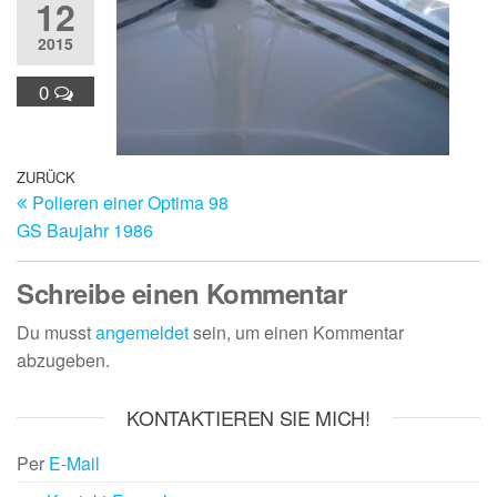
12
2015
0
Beitragsnavigation
Vorheriger
ZURÜCK
Polieren einer Optima 98
Beitrag
GS Baujahr 1986
Schreibe einen Kommentar
Du musst
angemeldet
sein, um einen Kommentar
abzugeben.
KONTAKTIEREN SIE MICH!
Per
E-Mail