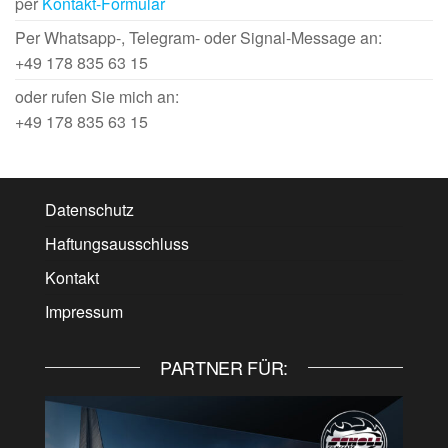
per
Kontakt-Formular
Per Whatsapp-, Telegram- oder Signal-Message an:
+49 178 835 63 15
oder rufen Sie mich an:
+49 178 835 63 15
Datenschutz
Haftungsausschluss
Kontakt
Impressum
PARTNER FÜR: