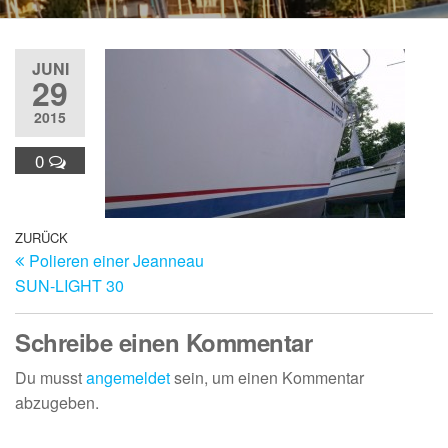
JUNI
29
2015
0
Beitragsnavigation
Vorheriger
ZURÜCK
Polieren einer Jeanneau
Beitrag
SUN-LIGHT 30
Schreibe einen Kommentar
Du musst
angemeldet
sein, um einen Kommentar
abzugeben.