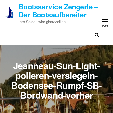
Zum
Bootsservice Zengerle –
Inhalt
Der Bootsaufbereiter
springen
Ihre Saison wird glanzvoll sein!
Menü
Jeanneau-Sun-Light-
polieren-versiegeln-
Bodensee-Rumpf-SB-
Bordwand-vorher