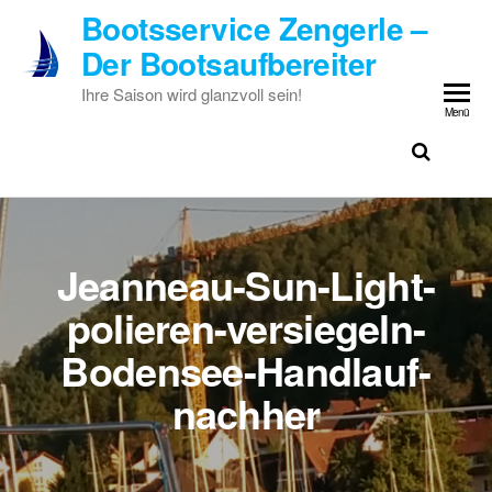
Zum
Bootsservice Zengerle –
Inhalt
Der Bootsaufbereiter
springen
Ihre Saison wird glanzvoll sein!
Menü
Jeanneau-Sun-Light-
polieren-versiegeln-
Bodensee-Handlauf-
nachher