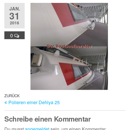
JAN.
31
2016
0
Beitragsnavigation
Vorheriger
ZURÜCK
Polieren einer Dehlya 25
Beitrag
Schreibe einen Kommentar
Du musst
angemeldet
sein, um einen Kommentar