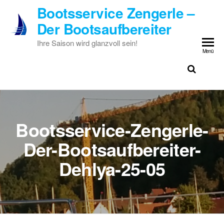
Zum
Bootsservice Zengerle –
Inhalt
Der Bootsaufbereiter
springen
Ihre Saison wird glanzvoll sein!
Menü
Bootsservice-Zengerle-
Der-Bootsaufbereiter-
Dehlya-25-05