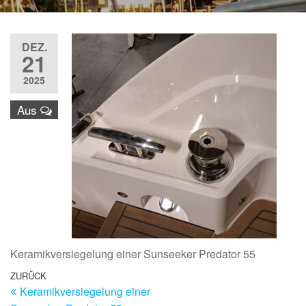
DEZ.
21
2025
Aus
Keramikversiegelung einer Sunseeker Predator 55
Beitragsnavigation
Vorheriger
ZURÜCK
Keramikversiegelung einer
Beitrag