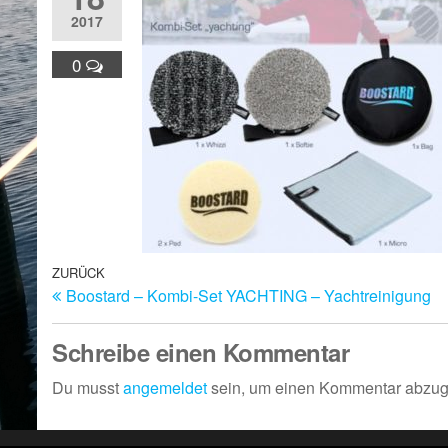
2017
0
Beitragsnavigation
Vorheriger
ZURÜCK
Boostard – Kombi-Set YACHTING – Yachtreinigung
Beitrag
Schreibe einen Kommentar
Du musst
angemeldet
sein, um einen Kommentar abzu