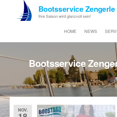
Zum
Bootsservice Zengerle 
Inhalt
springen
Ihre Saison wird glanzvoll sein!
HOME
NEWS
SERV
Bootsservice Zenger
NOV.
18