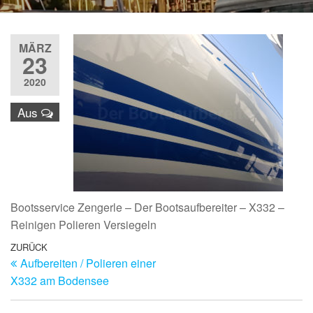
MÄRZ
23
2020
Aus
Bootsservice Zengerle – Der Bootsaufbereiter – X332 –
Reinigen Polieren Versiegeln
Beitragsnavigation
Vorheriger
ZURÜCK
Aufbereiten / Polieren einer
Beitrag
X332 am Bodensee