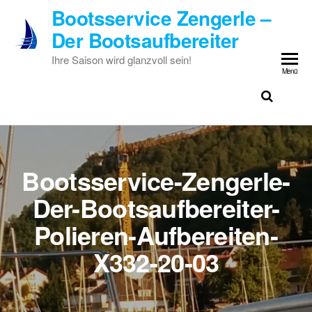
Zum
Bootsservice Zengerle –
Inhalt
Der Bootsaufbereiter
springen
Ihre Saison wird glanzvoll sein!
Menü
Bootsservice-Zengerle-
Der-Bootsaufbereiter-
Polieren-Aufbereiten-
X332-20-03