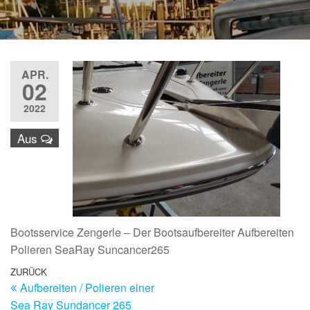
APR.
02
2022
Aus
Bootsservice Zengerle – Der Bootsaufbereiter Aufbereiten
Polieren SeaRay Suncancer265
Beitragsnavigation
Vorheriger
ZURÜCK
Aufbereiten / Polieren einer
Beitrag
Sea Ray Sundancer 265