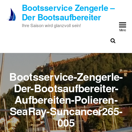
Zum
Bootsservice Zengerle –
Inhalt
Der Bootsaufbereiter
springen
Ihre Saison wird glanzvoll sein!
Menü
Bootsservice-Zengerle-
Der-Bootsaufbereiter-
Aufbereiten-Polieren-
SeaRay-Suncancer265-
005