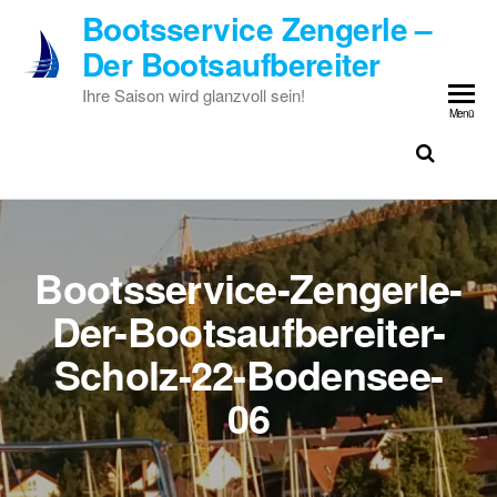
Zum
Bootsservice Zengerle –
Inhalt
Der Bootsaufbereiter
springen
Ihre Saison wird glanzvoll sein!
Menü
Bootsservice-Zengerle-
Der-Bootsaufbereiter-
Scholz-22-Bodensee-
06