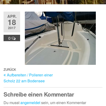
APR.
18
2017
0
Beitragsnavigation
Vorheriger
ZURÜCK
Aufbereiten / Polieren einer
Beitrag
Scholz 22 am Bodensee
Schreibe einen Kommentar
Du musst
angemeldet
sein, um einen Kommentar