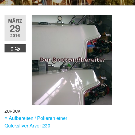
MÄRZ
29
2016
0
Beitragsnavigation
Vorheriger
ZURÜCK
Aufbereiten / Polieren einer
Beitrag
Quicksilver Arvor 230