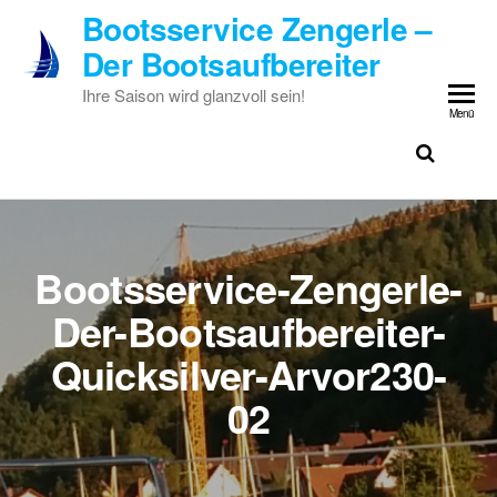
Zum
Bootsservice Zengerle –
Inhalt
Der Bootsaufbereiter
springen
Ihre Saison wird glanzvoll sein!
Menü
Bootsservice-Zengerle-
Der-Bootsaufbereiter-
Quicksilver-Arvor230-
02