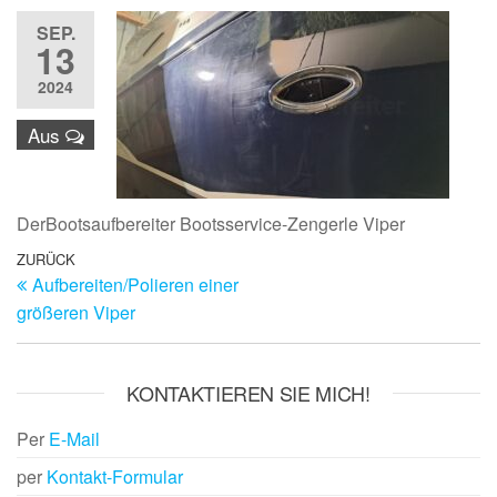
SEP.
13
2024
Aus
DerBootsaufbereiter Bootsservice-Zengerle Viper
Beitragsnavigation
Vorheriger
ZURÜCK
Aufbereiten/Polieren einer
Beitrag
größeren Viper
KONTAKTIEREN SIE MICH!
Per
E-Mail
per
Kontakt-Formular