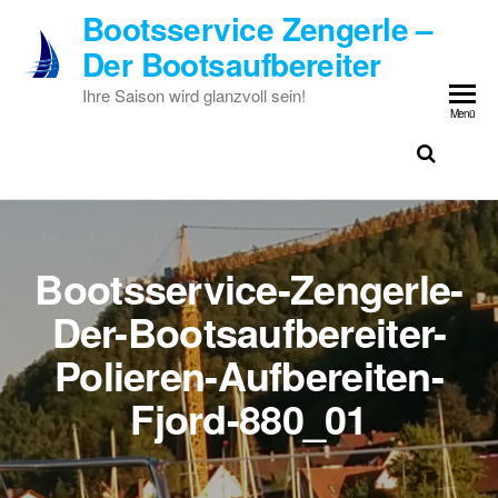
Zum
Bootsservice Zengerle –
Inhalt
Der Bootsaufbereiter
springen
Ihre Saison wird glanzvoll sein!
Menü
Bootsservice-Zengerle-
Der-Bootsaufbereiter-
Polieren-Aufbereiten-
Fjord-880_01