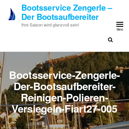
Zum
Bootsservice Zengerle –
Inhalt
Der Bootsaufbereiter
springen
Ihre Saison wird glanzvoll sein!
Menü
Bootsservice-Zengerle-
Der-Bootsaufbereiter-
Reinigen-Polieren-
Versiegeln-Fiart27-005