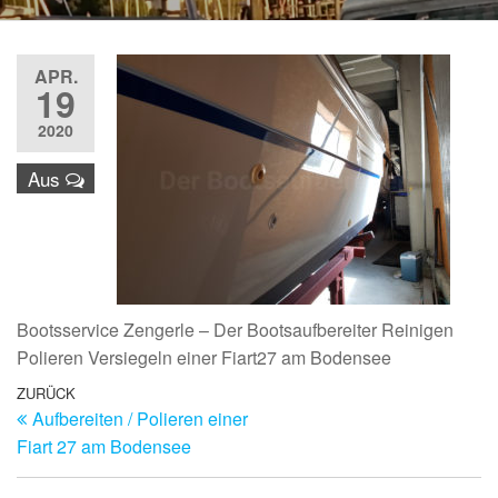
APR.
19
2020
Aus
Bootsservice Zengerle – Der Bootsaufbereiter Reinigen
Polieren Versiegeln einer Fiart27 am Bodensee
Beitragsnavigation
Vorheriger
ZURÜCK
Aufbereiten / Polieren einer
Beitrag
Fiart 27 am Bodensee