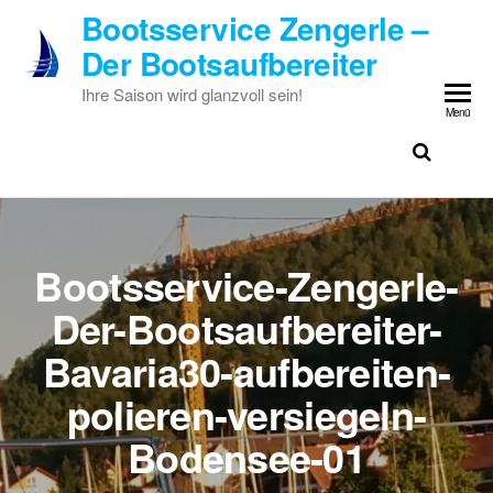
Zum
Bootsservice Zengerle –
Inhalt
Der Bootsaufbereiter
springen
Ihre Saison wird glanzvoll sein!
Menü
Bootsservice-Zengerle-
Der-Bootsaufbereiter-
Bavaria30-aufbereiten-
polieren-versiegeln-
Bodensee-01