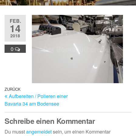
FEB.
14
2018
0
Beitragsnavigation
Vorheriger
ZURÜCK
Aufbereiten / Polieren einer
Beitrag
Bavaria 34 am Bodensee
Schreibe einen Kommentar
Du musst
angemeldet
sein, um einen Kommentar