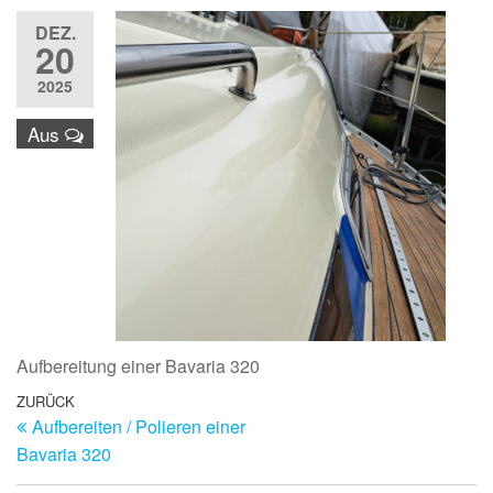
DEZ.
20
2025
Aus
Aufbereitung einer Bavaria 320
Beitragsnavigation
Vorheriger
ZURÜCK
Aufbereiten / Polieren einer
Beitrag
Bavaria 320