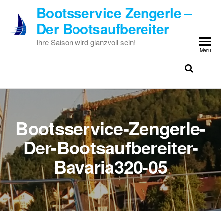
Zum
Bootsservice Zengerle –
Inhalt
Der Bootsaufbereiter
springen
Ihre Saison wird glanzvoll sein!
Menü
Bootsservice-Zengerle-
Der-Bootsaufbereiter-
Bavaria320-05