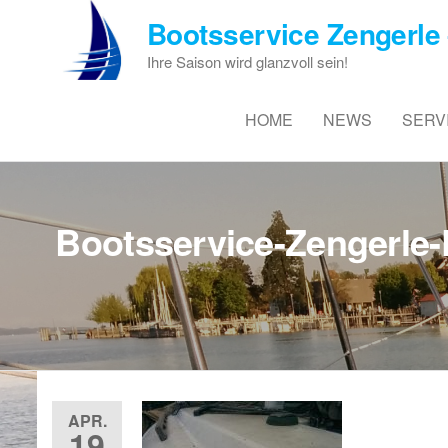
Zum
Bootsservice Zengerle 
Inhalt
springen
Ihre Saison wird glanzvoll sein!
HOME
NEWS
SERV
Bootsservice-Zengerle-
APR.
19