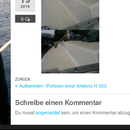
2016
0
Beitragsnavigation
Vorheriger
ZURÜCK
Aufbereiten / Polieren einer Artekno H-323
Beitrag
Schreibe einen Kommentar
Du musst
angemeldet
sein, um einen Kommentar abzu